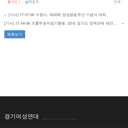
좋아요
1
싫어요
0
인쇄
«
[기사] 17-07-06 수원시, 제22회 양성평등주간 기념식 개최
[기사] 17-04-06 大選주권자경기행동, 23개 경기도 정책과제 제안했다
»
목록보기
경기여성연대