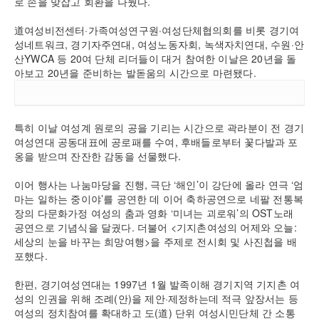
로 손을 맞잡고 회환을 나눴다.
道여성비전센터·가족여성연구원·여성단체협의회를 비롯 경기여
성네트워크, 경기자주연대, 여성노동자회, 녹색자치연대, 수원·안
산YWCA 등 20여 단체 리더들이 대거 참여한 이날은 20년을 돌
아보고 20년을 준비하는 발돋움의 시간으로 마련됐다.
특히 이날 여성계 원로의 공을 기리는 시간으로 곽라분이 전 경기
여성연대 공동대표에 공로패를 수여, 후배들로부터 꽃다발과 포
옹을 받으며 잔잔한 감동을 선물했다.
이어 행사는 나눔마당을 진행, 극단 ‘해인’이 강단에 올라 연극 ‘엄
마는 일하는 중이야’를 공연한 데 이어 축하공연으로 네팔 전통복
장의 다문화가정 여성의 춤과 영화 ‘미녀는 괴로워’의 OST노래
공연으로 기념식을 달궜다. 더불어 <기지촌여성의 어제와 오늘:
세상의 눈을 바꾸는 희망여행>을 주제로 전시회 및 사진첩을 배
포했다.
한편, 경기여성연대는 1997년 1월 발족이해 경기지역 기지촌 여
성의 인권을 위해 조례(안)을 제안·제정하는데 적극 앞장서는 등
여성의 정치참여를 확대하고 도(道) 단위 여성시민단체 간 소통